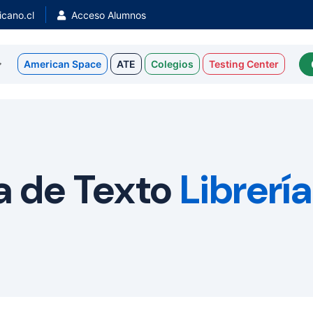
cano.cl
Acceso Alumnos
American Space
ATE
Colegios
Testing Center
 de Texto
Librería