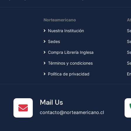
Norteamericano
At
Nuestra Institución
S
Sedes
S
Compra Librería Inglesa
S
Términos y condiciones
S
Política de privacidad
E
Mail Us
contacto@norteamericano.cl