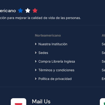
mericano
ión para mejorar la calidad de vida de las personas.
Norteamericano
At
Nuestra Institución
S
Sedes
S
Compra Librería Inglesa
S
Términos y condiciones
S
Política de privacidad
E
Mail Us