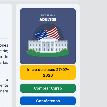
iones
dida;
io de
e las
Inicio de clases 27-07-
2026
tar a
gente
Comprar Curso
nera
Contáctenos